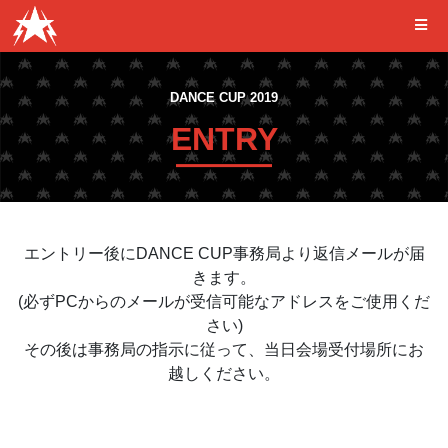
コ
ン
テ
ン
DANCE CUP 2019
ツ
ENTRY
へ
ス
キ
ッ
プ
エントリー後にDANCE CUP事務局より返信メールが届
きます。
(必ずPCからのメールが受信可能なアドレスをご使用くだ
さい)
その後は事務局の指示に従って、当日会場受付場所にお
越しください。