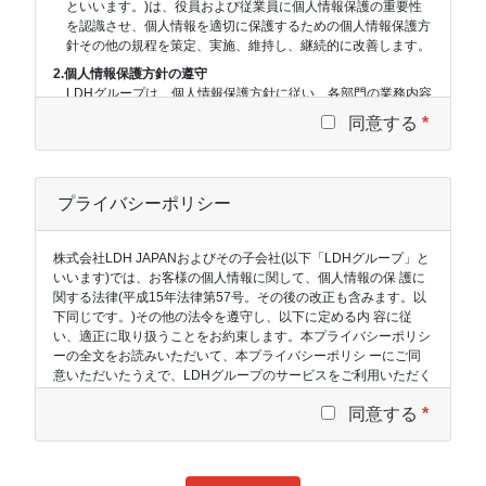
といいます。)は、役員および従業員に個人情報保護の重要性
を認識させ、個人情報を適切に保護するための個人情報保護方
針その他の規程を策定、実施、維持し、継続的に改善します。
2.個人情報保護方針の遵守
LDHグループは、個人情報保護方針に従い、各部門の業務内容
および規模を考慮した適切な個人情報保護のための管理体制を
同意する
*
確立し、個人情報を適切に収集、利用、提供するとともに、ご
本人への個人情報の開示や訂正等、情報主体への適切な対応を
行います。
3.個人情報の正確性・安全性の確保
プライバシーポリシー
LDHグループは、個人情報の正確性および安全性を確保するた
め、個人情報を正確かつ最新の内容に保つよう努めるととも
株式会社LDH JAPANおよびその子会社(以下「LDHグループ」と
に、情報通信技術および管理組織体制の両面から合理的な安全
いいます)では、お客様の個人情報に関して、個人情報の保 護に
対策を講じて、個人情報への不正アクセス、個人情報の紛失、
関する法律(平成15年法律第57号。その後の改正も含みます。以
破壊、改ざん、漏洩等の防止に努めます。
下同じです。)その他の法令を遵守し、以下に定める内 容に従
4.個人情報保護に関する法令およびその他の規範遵守
い、適正に取り扱うことをお約束します。本プライバシーポリシ
LDHグループは、個人情報の保護に関する法令の規定および行
ーの全文をお読みいただいて、本プライバシーポリシ ーにご同
政機関その他が特に定めた規範、ガイドライン等を遵守しま
意いただいたうえで、LDHグループのサービスをご利用いただく
す。
ようお願いいたします。
同意する
*
1.個人情報の管理について
LDHグループは、個人情報の漏洩、滅失、き損等の防止のため
に、法令、ガイドラインに従い、適切な安全管理策を施し、保